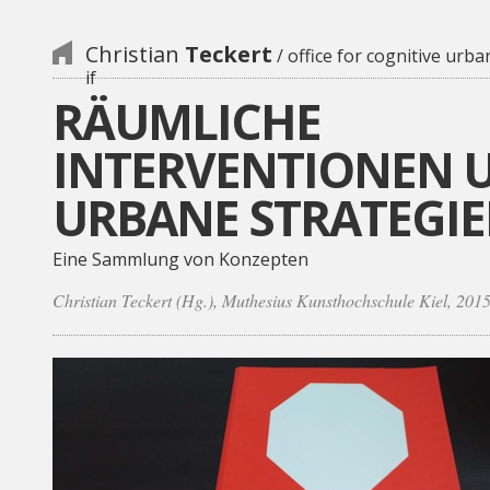
Christian
Teckert
/ office for cognitive urba
if
RÄUMLICHE
INTERVENTIONEN 
URBANE STRATEGI
Eine Sammlung von Konzepten
Christian Teckert (Hg.), Muthesius Kunsthochschule Kiel, 201