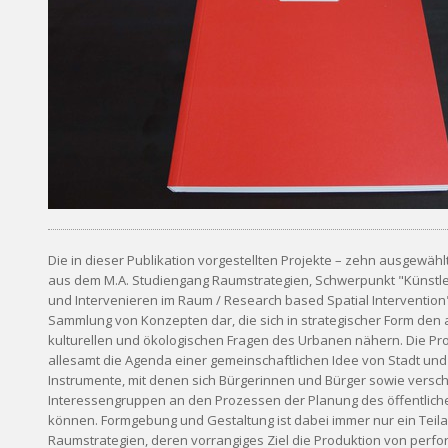
Die in dieser Publikation vorgestellten Projekte – zehn ausgewähl
aus dem M.A. Studiengang Raumstrategien, Schwerpunkt "Künstle
und Intervenieren im Raum / Research based Spatial Intervention"
Sammlung von Konzepten dar, die sich in strategischer Form den a
kulturellen und ökologischen Fragen des Urbanen nähern. Die Pro
allesamt die Agenda einer gemeinschaftlichen Idee von Stadt un
Instrumente, mit denen sich Bürgerinnen und Bürger sowie versc
Interessengruppen an den Prozessen der Planung des öffentlich
können. Formgebung und Gestaltung ist dabei immer nur ein Teil
Raumstrategien, deren vorrangiges Ziel die Produktion von perfo