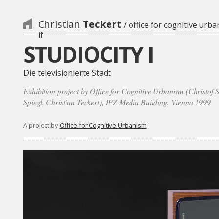
Christian
Teckert
/ office for cognitive urba
if
STUDIOCITY I
Die televisionierte Stadt
Exhibition project by Office for Cognitive Urbanism (Christof 
Spiegl, Christian Teckert), IPZ Media Building, Vienna 1999
A project by
Office for Cognitive Urbanism