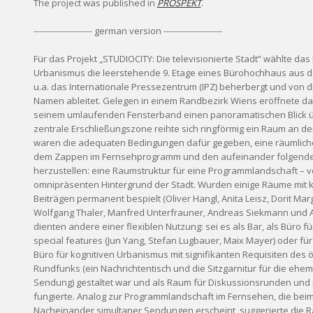
The project was published in
PROSPEKT
.
--------------------- german version ---------------------
Für das Projekt „STUDIOCITY: Die televisionierte Stadt” wählte das 
Urbanismus die leerstehende 9. Etage eines Bürohochhaus aus d
u.a. das Internationale Pressezentrum (IPZ) beherbergt und von 
Namen ableitet. Gelegen in einem Randbezirk Wiens eröffnete d
seinem umlaufenden Fensterband einen panoramatischen Blick üb
zentrale Erschließungszone reihte sich ringförmig ein Raum an d
waren die adequaten Bedingungen dafür gegeben, eine räumlich
dem Zappen im Fernsehprogramm und den aufeinander folgende
herzustellen: eine Raumstruktur für eine Programmlandschaft – 
omnipräsenten Hintergrund der Stadt. Wurden einige Räume mit k
Beiträgen permanent bespielt (Oliver Hangl, Anita Leisz, Dorit Margre
Wolfgang Thaler, Manfred Unterfrauner, Andreas Siekmann und Ali
dienten andere einer flexiblen Nutzung: sei es als Bar, als Büro fü
special features (Jun Yang, Stefan Lugbauer, Maix Mayer) oder für
Büro für kognitiven Urbanismus mit signifikanten Requisiten des 
Rundfunks (ein Nachrichtentisch und die Sitzgarnitur für die ehem
Sendung) gestaltet war und als Raum für Diskussionsrunden und 
fungierte. Analog zur Programmlandschaft im Fernsehen, die bei
Nacheinander simultaner Sendungen erscheint, suggerierte die R