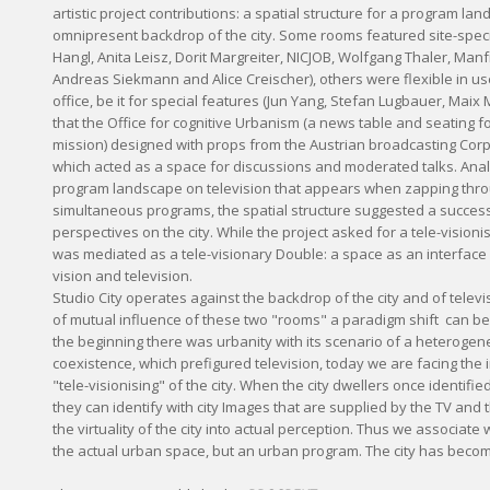
artistic project contributions: a spatial structure for a program lan
omnipresent backdrop of the city. Some rooms featured site-specif
Hangl, Anita Leisz, Dorit Margreiter, NICJOB, Wolfgang Thaler, Man
Andreas Siekmann and Alice Creischer), others were flexible in use
office, be it for special features (Jun Yang, Stefan Lugbauer, Maix 
that the Office for cognitive Urbanism (a news table and seating f
mission) designed with props from the Austrian broadcasting Cor
which acted as a space for discussions and moderated talks. Ana
program landscape on television that appears when zapping thro
simultaneous programs, the spatial structure suggested a succes
perspectives on the city. While the project asked for a tele-visionise
was mediated as a tele-visionary Double: a space as an interfac
vision and television.
Studio City operates against the backdrop of the city and of televi
of mutual influence of these two "rooms" a paradigm shift can be 
the beginning there was urbanity with its scenario of a heteroge
coexistence, which prefigured television, today we are facing the 
"tele-visionising" of the city. When the city dwellers once identified
they can identify with city Images that are supplied by the TV and
the virtuality of the city into actual perception. Thus we associate w
the actual urban space, but an urban program. The city has beco